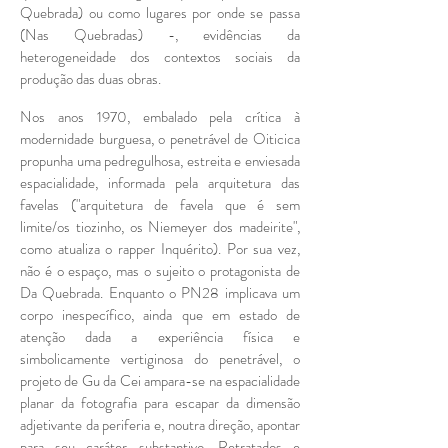
Quebrada) ou como lugares por onde se passa
(Nas Quebradas) -, evidências da
heterogeneidade dos contextos sociais da
produção das duas obras.
Nos anos 1970, embalado pela crítica à
modernidade burguesa, o penetrável de Oiticica
propunha uma pedregulhosa, estreita e enviesada
espacialidade, informada pela arquitetura das
favelas ("arquitetura de favela que é sem
limite/os tiozinho, os Niemeyer dos madeirite",
como atualiza o rapper Inquérito). Por sua vez,
não é o espaço, mas o sujeito o protagonista de
Da Quebrada. Enquanto o PN28 implicava um
corpo inespecífico, ainda que em estado de
atenção dada a experiência física e
simbolicamente vertiginosa do penetrável, o
projeto de Gu da Cei ampara-se na espacialidade
planar da fotografia para escapar da dimensão
adjetivante da periferia e, noutra direção, apontar
para seu caráter substantivo. Retratados e