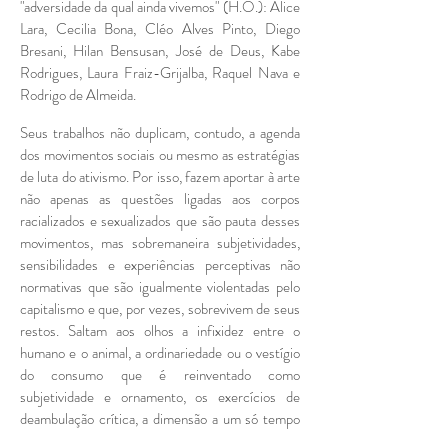
"adversidade da qual ainda vivemos" (H.O.): Alice
Lara, Cecilia Bona, Cléo Alves Pinto, Diego
Bresani, Hilan Bensusan, José de Deus, Kabe
Rodrigues, Laura Fraiz-Grijalba, Raquel Nava e
Rodrigo de Almeida.
Seus trabalhos não duplicam, contudo, a agenda
dos movimentos sociais ou mesmo as estratégias
de luta do ativismo. Por isso, fazem aportar à arte
não apenas as questões ligadas aos corpos
racializados e sexualizados que são pauta desses
movimentos, mas sobremaneira subjetividades,
sensibilidades e experiências perceptivas não
normativas que são igualmente violentadas pelo
capitalismo e que, por vezes, sobrevivem de seus
restos. Saltam aos olhos a infixidez entre o
humano e o animal, a ordinariedade ou o vestígio
do consumo que é reinventado como
subjetividade e ornamento, os exercícios de
deambulação crítica, a dimensão a um só tempo
analítica e ficcional do universo digital e das redes