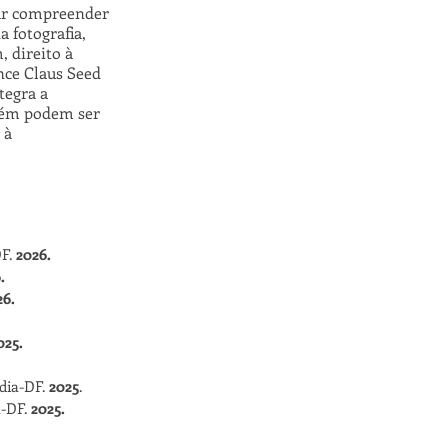
car compreender
 fotografia,
, direito à
nce Claus Seed
tegra a
mbém podem ser
 à
DF.
2026.
.
26.
025.
ndia-DF.
2025
.
a-DF.
2025.