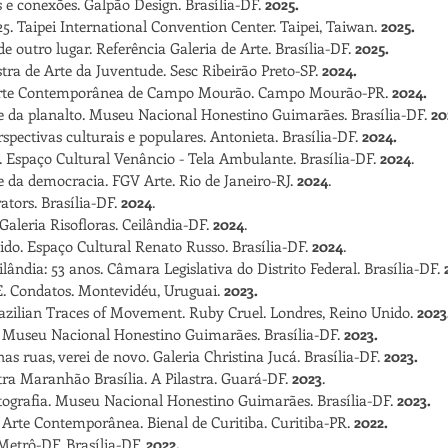
s e conexões. Galpão Design. Brasília-DF.
2025.
5. Taipei International Convention Center. Taipei, Taiwan.
2025.
e outro lugar. Referência Galeria de Arte. Brasília-DF.
2025.
tra de Arte da Juventude. Sesc Ribeirão Preto-SP.
2024.
Arte Contemporânea de Campo Mourão. Campo Mourão-PR.
2024.
rte da planalto. Museu Nacional Honestino Guimarães. Brasília-DF.
20
rspectivas culturais e populares. Antonieta. Brasília-DF.
2024.
. Espaço Cultural Venâncio - Tela Ambulante. Brasília-DF.
2024
.
te da democracia. FGV Arte. Rio de Janeiro-RJ.
2024
.
ators.
Brasília-DF.
2024
.
Galeria Risofloras. Ceilândia-DF.
2024
.
do. Espaço Cultural Renato Russo. Brasília-DF.
2024
.
lândia: 53 anos. Câmara Legislativa do Distrito Federal. Brasília-DF.
Condatos. Montevidéu, Uruguai.
2023.
ilian Traces of Movement. Ruby Cruel. Londres, Reino Unido.
2023
 Museu Nacional Honestino Guimarães. Brasília-DF.
2023.
as ruas, verei de novo. Galeria Christina Jucá. Brasília-DF.
2023.
a Maranhão Brasília. A Pilastra. Guará-DF.
2023
.
otografia. Museu Nacional Honestino Guimarães. Brasília-DF.
2023.
rte Contemporânea. Bienal de Curitiba. Curitiba-PR.
2022.
Metrô-DF. Brasília-DF.
2022.