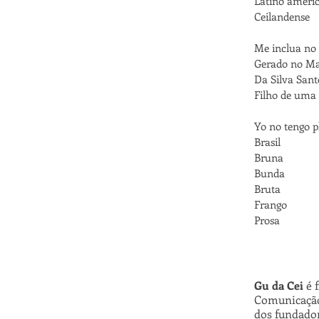
Latino ameri
Ceilandense
Me inclua no 
Gerado no M
Da Silva Sant
Filho de uma
Yo no tengo p
Brasil
Bruna
Bunda
Bruta
Frango
Prosa
Gu da Cei
é 
Comunicação 
dos fundador