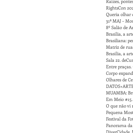
Raízes, ponte
RightsCon 202
Queria olhar d
31ª MAJ – Mos
8º Salão de 
Brasília, a a
Brasiliana: pe
Matriz de rua
Brasília, a ar
Sala 22. deCur
Entre praças. 
Corpo expandi
Olhares de Cei
DATOS+ARTE. 
MUAMBA: Braz
Em Meio #15.
O que não vi n
Pequena Mostr
Festival da F
Panorama da A
DiverCidade. 