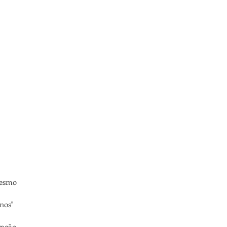
mesmo
nos"
ração