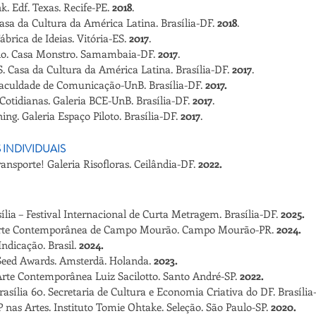
k. Edf. Texas. Recife-PE.
2018
.
asa da Cultura da América Latina. Brasília-DF.
2018
.
ábrica de Ideias. Vitória-ES.
2017
.
do. Casa Monstro. Samambaia-DF.
2017
.
Casa da Cultura da América Latina. Brasília-DF.
2017
.
Faculdade de Comunicação-UnB. Brasília-DF.
2017.
 Cotidianas. Galeria BCE-UnB. Brasília-DF.
2017
.
ing. Galeria Espaço Piloto. Brasília-DF.
2017
.
 INDIVIDUAIS
ransporte! Galeria Risofloras. Ceilândia-DF.
2022.
sília – Festival Internacional de Curta Metragem. Brasília-DF.
2025.
Arte Contemporânea de Campo Mourão. Campo Mourão-PR.
2024.
Indicação. Brasil.
2024.
 Seed Awards. Amsterdã. Holanda.
2023.
Arte Contemporânea Luiz Sacilotto. Santo André-SP.
2022.
asília 60. Secretaria de Cultura e Economia Criativa do DF. Brasília
 nas Artes. Instituto Tomie Ohtake. Seleção. São Paulo-SP.
2020.