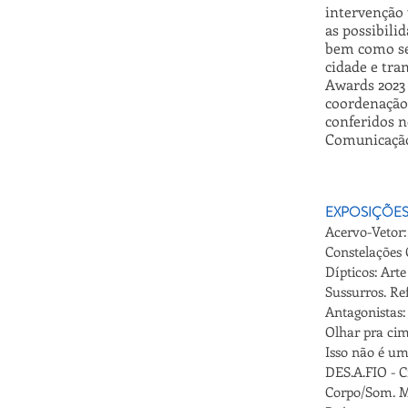
intervenção 
as possibili
bem como seu
cidade e tra
Awards 2023 
coordenação
conferidos n
Comunicação
EXPOSIÇÕES
Acervo-Vetor:
Constelações 
Dípticos: Art
Sussurros. Ref
Antagonistas:
Olhar pra cim
Isso não é um
DES.A.FIO - C
Corpo/Som. M