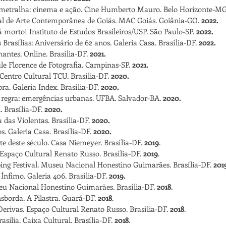
metralha: cinema e ação. Cine Humberto Mauro. Belo Horizonte-M
al de Arte Contemporânea de Goiás. MAC Goiás. Goiânia-GO.
2022.
 morto! Instituto de Estudos Brasileiros/USP. São Paulo-SP.
2022.
Brasílias: Aniversário de 62 anos. Galeria Casa. Brasília-DF.
2022.
antes. Online. Brasília
-DF.
2021.
ule Florence de Fotografia. Campinas-SP.
2021.
 Centro Cultural TCU. B
rasília
-DF.
2020.
ra. Galeria Index. Brasília-DF.
2020.
 regra: emergências urbanas. UFBA. Salvador-BA.
2020.
. Brasília
-DF.
2020.
a das Violentas. Brasília
-DF.
2020.
. Galeria Casa. Brasília-DF.
2020.
te deste século. Casa Niemeyer. Brasília-DF.
2019
.
spaço Cultural Renato Russo. Brasília-DF.
2019
.
ing Festival. Museu Nacional Honestino Guimarães. Brasília-DF.
201
Ínfimo. Galeria 406. Brasília-DF.
2019.
eu Nacional Honestino Guimarães. Brasília-DF.
2018
.
sborda. A Pilastra. Guará-DF.
2018
.
 Derivas. Espaço Cultural Renato Russo. Brasília-DF.
2018
.
silia. Caixa Cultural. Brasília-DF.
2018
.