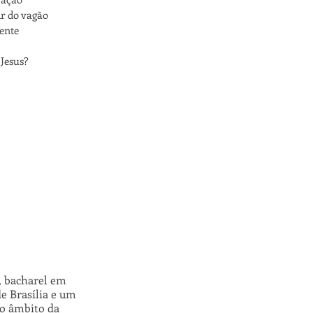
r do vagão
rente
 Jesus?
l, bacharel em
e Brasília e um
no âmbito da