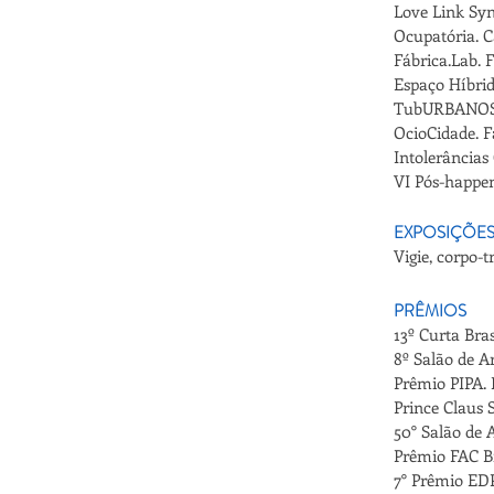
Love Link Syn
Ocupatória. C
Fábrica.Lab. F
Espaço Híbri
TubURBANOS. 
OcioCidade. 
Intolerâncias
VI Pós-happen
EXPOSIÇÕES
Vigie, corpo-t
PRÊMIOS
13º Curta Bra
8º Salão de 
Prêmio PIPA. 
Prince Claus
50° Salão de 
P
rêmio FAC Br
7° Prêmio EDP