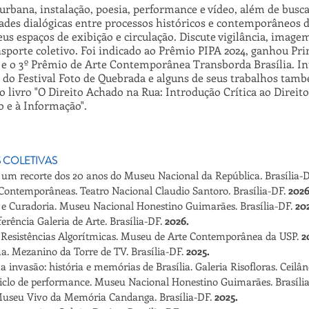
urbana, instalação, poesia, performance e vídeo, além de bus
dades dialógicas entre processos históricos e contemporâneos da
s espaços de exibição e circulação. Discute vigilância, imagem
nsporte coletivo. Foi indicado ao Prêmio PIPA 2024, ganhou Pri
e o 3º Prêmio de Arte Contemporânea Transborda Brasília. In
 do Festival Foto de Quebrada e alguns de seus trabalhos ta
o livro "O Direito Achado na Rua: Introdução Crítica ao Direito
 e à Informação".
 COLETIVAS
 um recorte dos 20 anos do Museu Nacional da República. Brasília-
Contemporâneas. Teatro Nacional Claudio Santoro. Brasília-DF.
2026
e e Curadoria. Museu Nacional Honestino Guimarães. Brasília-DF.
20
erência Galeria de Arte. Brasília-DF.
2026.
 Resistências Algorítmicas. Museu de Arte Contemporânea da USP.
2
a. Mezanino da Torre de TV. Brasília-DF.
2025.
a invasão: história e memórias de Brasília. Galeria Risofloras. Ceilâ
iclo de performance. Museu Nacional Honestino Guimarães. Brasíli
useu Vivo da Memória Candanga. Brasília-DF.
2025.