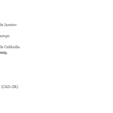
de Janeiro-
Campo
de Ceilândia
2023.
ch (CAD+SR).