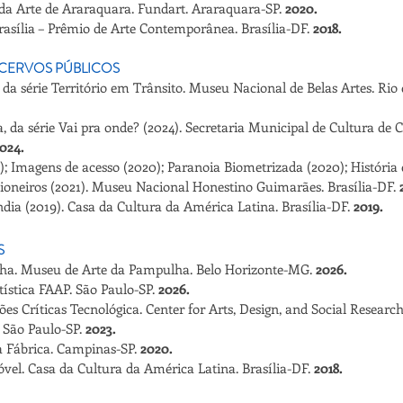
o da Arte de Araraquara. Fundart. Araraquara-SP.
2020.
asília – Prêmio de Arte Contemporânea. Brasília-DF.
2018.
CERVOS PÚBLICOS
 da série Território em Trânsito. Museu Nacional de Belas Artes. Rio 
a, da série Vai pra onde? (2024). Secretaria Municipal de Cultura de
024.
6); Imagens de acesso (2020); Paranoia Biometrizada (2020); História 
ioneiros (2021). Museu Nacional Honestino Guimarães. Brasília-DF.
ndia (2019). Casa da Cultura da América Latina. Brasília-DF.
2019.
S
ha. Museu de Arte da Pampulha. Belo Horizonte-MG.
2026.
tística FAAP. São Paulo-SP.
2026.
ões Críticas Tecnológica. Center for Arts, Design, and Social Resear
 São Paulo-SP.
2023.
a Fábrica. Campinas-SP.
2020.
vel. Casa da Cultura da América Latina. Brasília-DF.
2018.