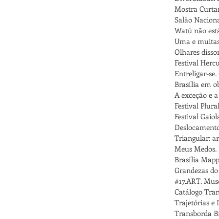
Mostra Curta
Salão Nacion
Watú não está
Uma e muitas 
Olhares disson
Festival Herc
Entreligar-se.
Brasília em ob
A exceção e a
Festival Plural
Festival Gaiol
Deslocamentos
Triangular: ar
Meus Medos. E
Brasília Mapp
Grandezas do 
#17.ART. Mus
Catálogo Tran
Trajetórias e
Transborda Bra