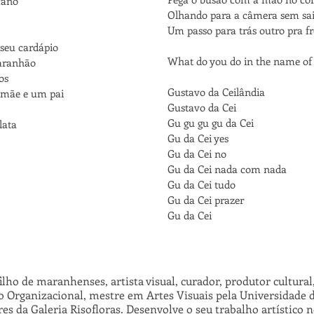
cano
Olhando para a câmera sem sai
Um passo para trás outro pra f
seu cardápio
What do you do in the name of
aranhão
os
Gustavo da Ceilândia
 mãe e um pai
Gustavo da Cei
Gu gu gu gu da Cei
lata
Gu da Cei yes
Gu da Cei no
Gu da Cei nada com nada
Gu da Cei tudo
Gu da Cei prazer
Gu da Cei
filho de maranhenses, artista visual, curador, produtor cultura
Organizacional, mestre em Artes Visuais pela Universidade d
es da Galeria Risofloras. Desenvolve o seu trabalho artístico 