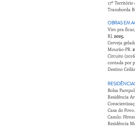
17º Territóri
Transborda Br
OBRAS EM A
Vim pra ficar,
RJ.
2025.
Cerveja gelad
Mourão-PR.
2
Circuito (201
contada por p
Destino Ceilâ
RESIDÊNCIA
Bolsa Pampul
Residência Ar
Conscientizaç
Casa do Povo.
Casulo. Fême
Residência Mó